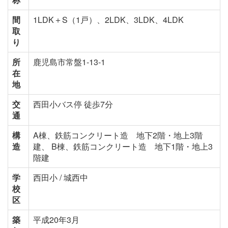
間
1LDK＋S（1戸）、2LDK、3LDK、4LDK
取
り
所
鹿児島市常盤1-13-1
在
地
交
西田小バス停 徒歩7分
通
構
A棟、鉄筋コンクリート造 地下2階・地上3階
造
建、 B棟、鉄筋コンクリート造 地下1階・地上3
階建
学
西田小 / 城西中
校
区
築
平成20年3月