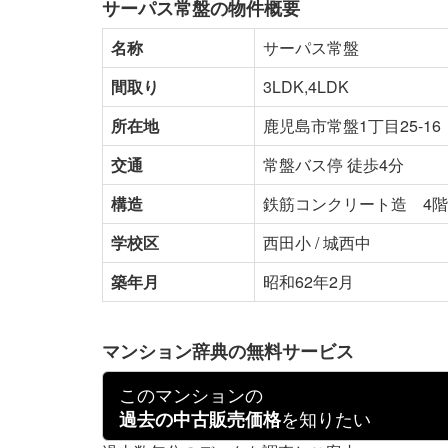
サーパス常盤の物件概要
名称
サーパス常盤
間取り
3LDK,4LDK
所在地
鹿児島市常盤1丁目25-16
交通
常盤バス停 徒歩4分
構造
鉄筋コンクリート造 4
学校区
西田小 / 城西中
築年月
昭和62年2月
マンション辞典の無料サービス
このマンションの
を知りたい
過去の中古販売価格