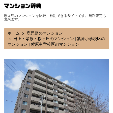
鹿児島のマンションを比較、検討できるサイトです。無料査定も
出来ます。
ホーム
鹿児島のマンション
田上・紫原・桜ヶ丘のマンション
|
紫原小学校区の
マンション
|
紫原中学校区のマンション